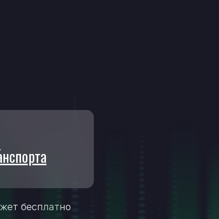
в
анспорта
ожет бесплатно