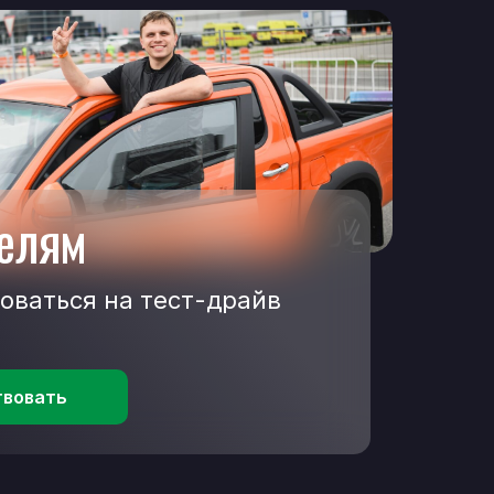
елям
оваться на тест-драйв
твовать