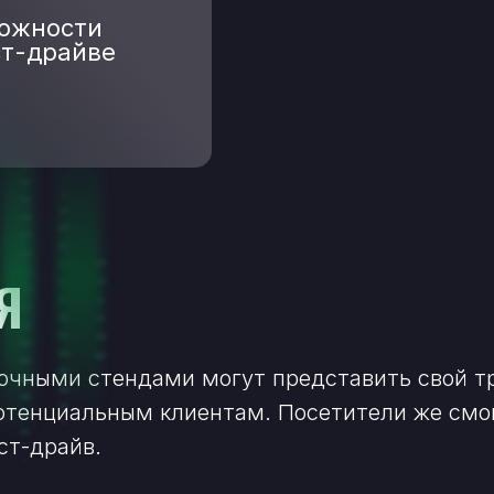
ожности
ст-драйве
Я
очными стендами могут представить свой тр
Подпис
тенциальным клиентам. Посетители же смог
ст-драйв.