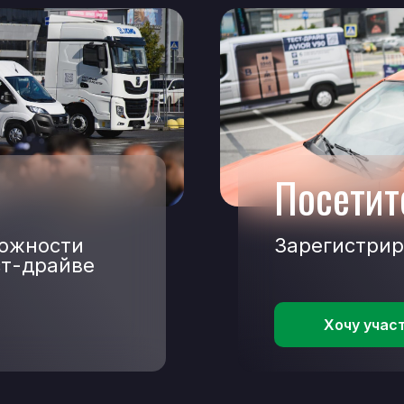
Посетит
ожности
Зарегистрир
ст-драйве
Хочу учас