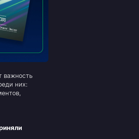
т важность
реди них:
ментов,
приняли